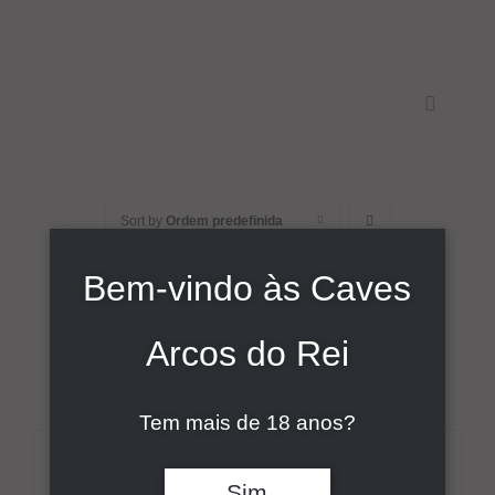
Skip
to
content
Toggle
Navigati
Início
Sort by
Ordem predefinida
Sobre
Bem-vindo às Caves
Show
9 Products
Vinhos
Arcos do Rei
Comunicação
Tem mais de 18 anos?
Contactos
DETALHES
Sim