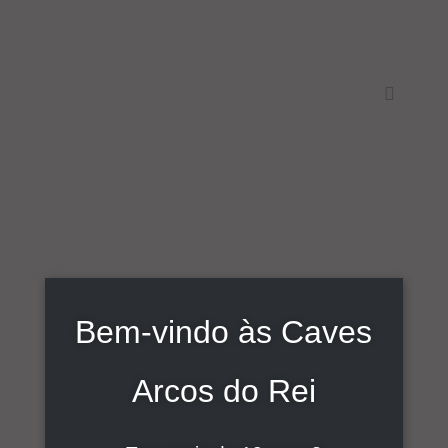
Skip
to
content
Toggle
Navigati
Início
Sobre
Vinhos
Bem-vindo às Caves
Loja
Comunicação
Arcos do Rei
Contactos