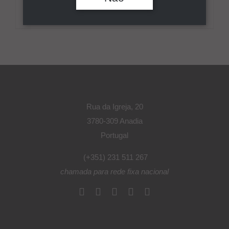
VASCO DA GAMA BRUTO BRANCO
Pesquisar
Rua da Igreja, 20
3780-309 Anadia
Portugal
(+351) 231 511 267
chamada para rede fixa nacional