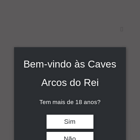
Skip
to
content
Toggle
Navigati
Início
Bem-vindo às Caves
Sort by
Data
Sobre
Arcos do Rei
Show
9 Products
Vinhos
Tem mais de 18 anos?
Comunicação
Sim
Contactos
DETALHES
Não