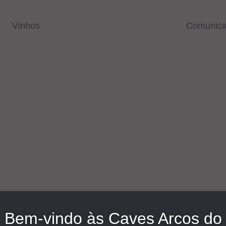
Vinhos
Comunic
Loja
Bem-vindo às Caves Arcos do