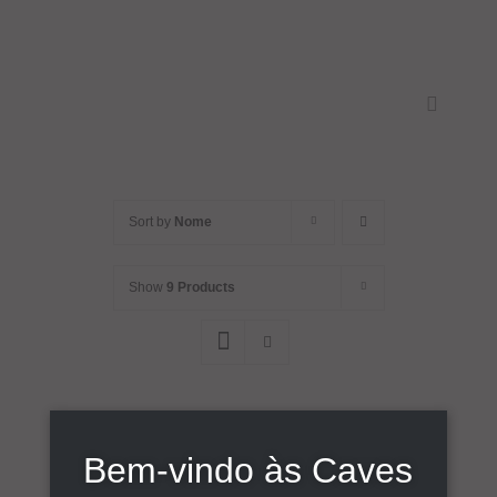
Skip
to
content
Toggle
Navigati
Início
Sort by
Nome
Sobre
Show
9 Products
Vinhos
Comunicação
Contactos
Bem-vindo às Caves
MARALTO PORTO RUBY