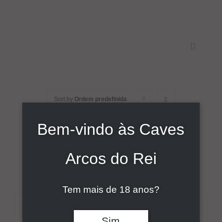
Skip
to
content
Toggle
Navigati
Início
Sort by
Ordem predefinida
Sobre
Bem-vindo às Caves
Show
9 Products
Vinhos
Arcos do Rei
Comunicação
Tem mais de 18 anos?
Contactos
DETALHES
Sim