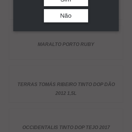
PORTA DOS TEMPLÁRIOS TINTO RESERVA
Pesquisar
DOP DÃO 2017
Não
DETALHES
MARALTO PORTO RUBY
DETALHES
TERRAS TOMÁS RIBEIRO TINTO DOP DÃO
2012 1,5L
DETALHES
OCCIDENTALIS TINTO DOP TEJO 2017