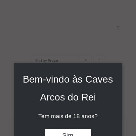
Skip
to
content
Toggle
Navigati
Início
Sort by
Preço
Sobre
Bem-vindo às Caves
Show
9 Products
Vinhos
Arcos do Rei
Comunicação
Tem mais de 18 anos?
Contactos
DETALHES
Sim