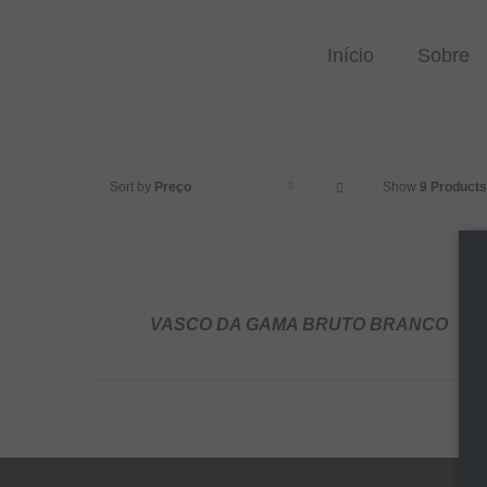
Skip
to
Início
Sobre
content
Sort by
Preço
Show
9 Products
DETALHES
VASCO DA GAMA BRUTO BRANCO