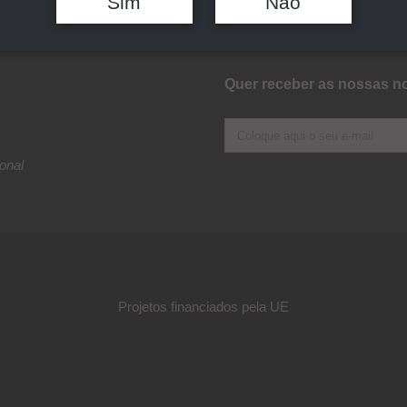
Sim
Não
Quer receber as nossas no
onal
Projetos financiados pela UE