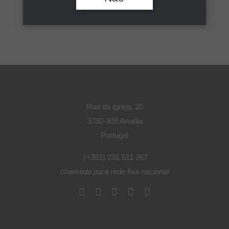
VASCO DA GAMA BRUTO BRANCO
Pesquisar
Rua da Igreja, 20
3780-309 Anadia
Portugal
(+351) 231 511 267
chamada para rede fixa nacional