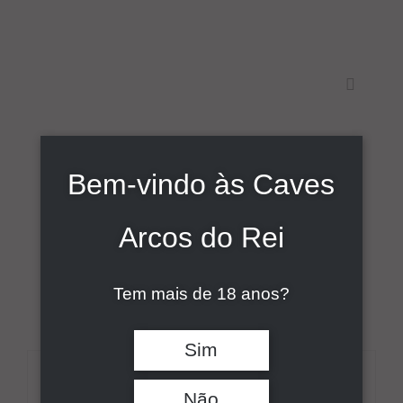
Skip
to
content
Toggle
Navigati
Início
Bem-vindo às Caves
Sort by
Popularidade
Sobre
Arcos do Rei
Show
9 Products
Vinhos
Tem mais de 18 anos?
Comunicação
Sim
Contactos
DETALHES
Não