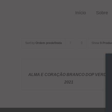
Skip
to
Início
Sobre
content
Sort by
Ordem predefinida
Show
9 Produ
DETALHES
ALMA E CORAÇÃO BRANCO DOP VERDE
2021