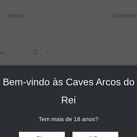
Vinhos
Comunic
cts
Bem-vindo às Caves Arcos do
DETALHES
VASCO DA GAMA BRANCO DOP VERDE
Rei
2021
Tem mais de 18 anos?