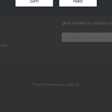
Sim
Não
Quer receber as nossas no
onal
Projetos financiados pela UE