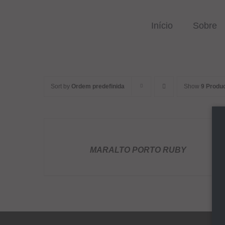
Skip
to
Início
Sobre
content
Sort by
Ordem predefinida
Show
9 Produ
DETALHES
MARALTO PORTO RUBY