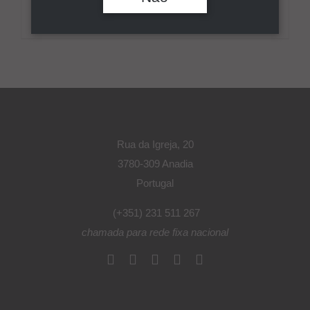
Íssimo Baga Bruto Rosé – DOC Bairrada 2015
Pesquisar
Rua da Igreja, 20
3780-309 Anadia
Portugal
(+351) 231 511 267
chamada para rede fixa nacional