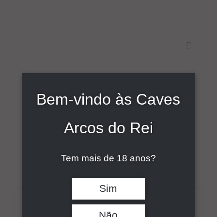
Skip
to
content
Toggle
Navigati
Início
Bem-vindo às Caves
Sort by
Data
Sobre
Arcos do Rei
Show
9 Products
Vinhos
Tem mais de 18 anos?
Comunicação
Sim
Contactos
DETALHES
Não